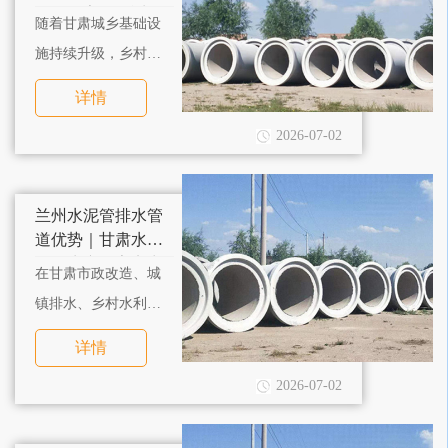
管道厂家工程适配
随着甘肃城乡基础设
指南
施持续升级，乡村污
水治理、市政管网翻
详情
新、道路水利建设项
2026-07-02
目持续增多，市场对
甘肃水泥管道的需求
持续上涨。
兰州水泥管排水管
道优势｜甘肃水泥
管道生产厂家实力
在甘肃市政改造、城
介绍
镇排水、乡村水利、
小区管网配套等基建
详情
工程中，兰州水泥管
2026-07-02
是地下管网建设的核
心建材。地下排水工