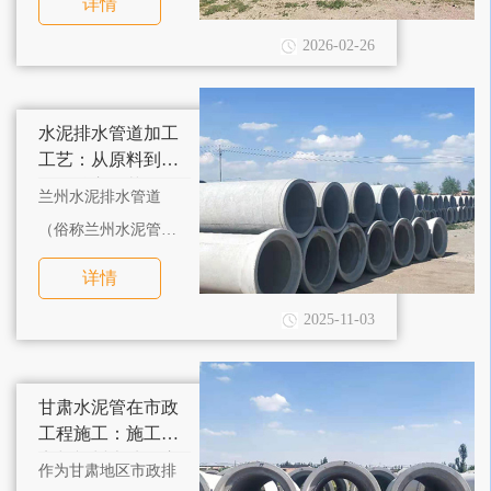
详情
治理，排水系统都是
2026-02-26
重中之重，而兰州水
泥管、兰州水泥排水
管道，就是排水系统
水泥排水管道加工
里核心的部件。
工艺：从原料到成
品的核心环节解析
兰州水泥排水管道
（俗称兰州水泥管）
的加工工艺直接决定
详情
其性能与品质，正规
2025-11-03
加工流程需经过多道
严格环节，确保适配
兰州及甘肃地区市政
甘肃水泥管在市政
工程需求。
工程施工：施工特
点与兰州本地化应
作为甘肃地区市政排
用