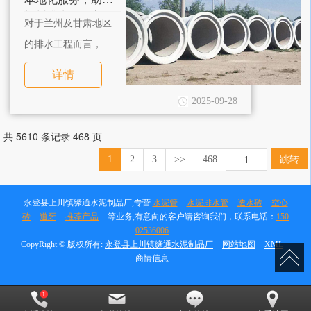
兰州排水工程高效
求。
对于兰州及甘肃地区
落地
的排水工程而言，除
了兰州水泥排水管的
详情
品质，厂家的服务效
2025-09-28
率同样关键。
共 5610 条记录 468 页
跳转
1
2
3
>>
468
永登县上川镇缘通水泥制品厂,专营
水泥管
水泥排水管
透水砖
空心
砖
道牙
推荐产品
等业务,有意向的客户请咨询我们，联系电话：
150
02536006
CopyRight © 版权所有:
永登县上川镇缘通水泥制品厂
网站地图
XML
商情信息