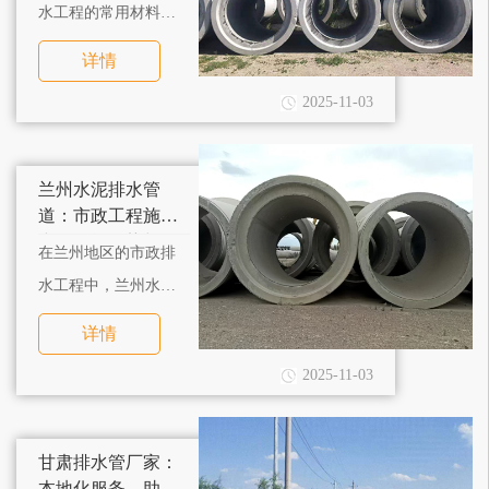
水工程的常用材料，
甘肃水泥管（以兰州
详情
水泥管道为核心代
2025-11-03
表）在施工过程中展
现出鲜明特点，尤其
在兰州本地的市政项
兰州水泥排水管
目中，其施工适配性
道：市政工程施工
中的性能优势与场
与实用性备受认可。
在兰州地区的市政排
景适配
水工程中，兰州水泥
排水管道（又称兰州
详情
水泥管）凭借出色的
2025-11-03
性能特点，成为雨
水、污水排放系统的
核心构件，其优势高
甘肃排水管厂家：
度适配本地施工需
本地化服务，助力