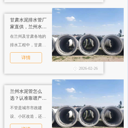
系统的稳定性与使用
寿命，选择靠谱的兰
甘肃水泥排水管厂
州水泥管道厂家，成
家直供，兰州水泥
排水管道实用耐
为工程采购的关键环
在兰州及甘肃各地的
用，适配各类场景
节。
排水工程中，甘肃水
泥排水管、兰州水泥
详情
排水管道的质量，直
2026-02-26
接决定了排水系统的
稳定性和使用寿命。
兰州水泥管怎么
选？认准靠谱产
品，排水更省心
不管是城市市政建
设、小区改造，还是
工地施工、农村污水