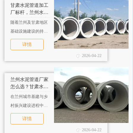
程对管材质量要求
甘肃水泥管道加工
高，想要保障工程稳
厂标杆，兰州水泥
排水管道定制专家
固，选正规靠谱的兰
随着兰州及甘肃地区
州水泥管道厂家。
基础设施建设的持续
推进，水泥管道市场
详情
需求日益攀升，各类
2026-04-22
兰州水泥管道厂家、
甘肃水泥管道加工厂
纷纷涌现，但行业资
兰州水泥管道厂家
质参差不齐，选择一
怎么选？甘肃水泥
管道加工厂选型实
家实力过硬的厂家，
在兰州城市基建与乡
用指南
才能保障工程质量与
村振兴建设进程中，
后期使用体验。
水泥管道作为地下排
详情
水管网的核心构件，
2026-04-22
其质量直接决定排水